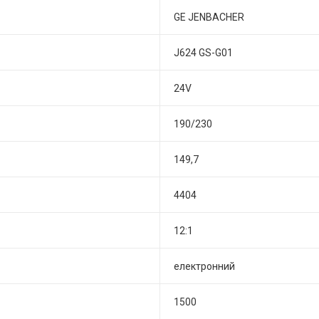
GE JENBACHER
J624 GS-G01
24V
190/230
149,7
4404
12:1
електронний
1500