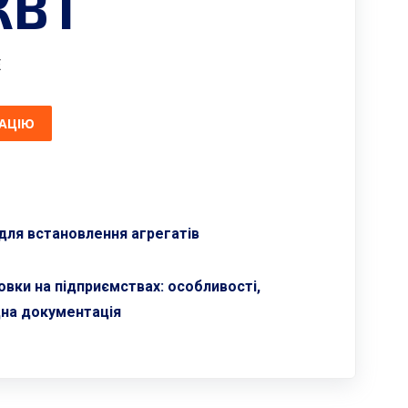
КВТ
E
АЦІЮ
для встановлення агрегатів
овки на підприємствах: особливості,
дна документація