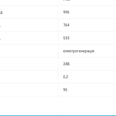
од
996
д
764
д
533
електрогенерація
24В
0,2
95