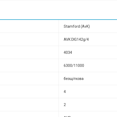
Stamford (AvK)
AVK DIG142g/4
4034
6300/11000
безщіткова
4
2