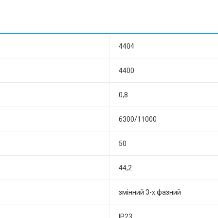
и
4404
4400
0,8
6300/11000
50
44,2
змінний 3-х фазний
ІР23