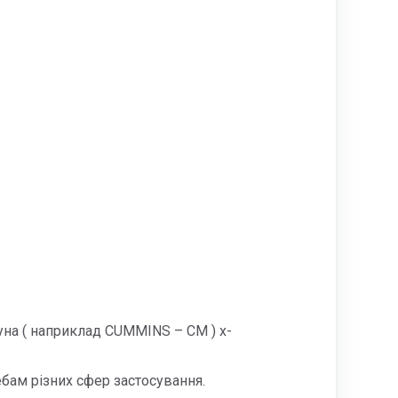
игуна ( наприклад CUMMINS – СМ ) x-
ебам різних сфер застосування.