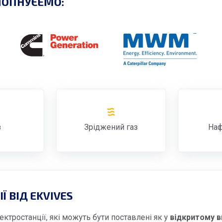
ПОПНУЄЕМО:
з
Зріджений газ
Наф
 ВІД EKVIVES
тростанції, які можуть бути поставлені як у
відкритому в