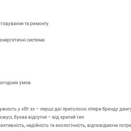
уговування та ремонту.
енергетичні системи.
погодних умов.
потужність у кВт хх – перші дві приголосні літери бренду дв
ожусі, буква відсутня – від критий тип
ктивність, надійність та екологічність, відповідаючи потр